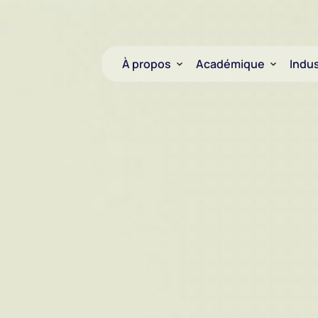
À propos
Académique
Indus
Qui nous sommes
Chercheurs
L’ARN thérapeutique
Plateformes de servi
Portrait de la filière
D2R | de l’ADN à l’ARN
Projet Mobilisateur ARN
Rayonnement
Valorisation
Entrepreneuriat
Financement CELLULE
Plateformes de services
L’École-Usine