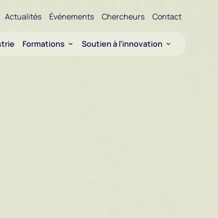
Actualités
Événements
Chercheurs
Contact
trie
Formations
Soutien à l’innovation
Formations en bioproduction
Valorisation de la recherche
ces du Québec
Formation en entrepreneuriat
Financement
Financement Innovation en entrepri
Entrepreneuriat
Opportunités de collaboration
Portefolio de technologies ARN