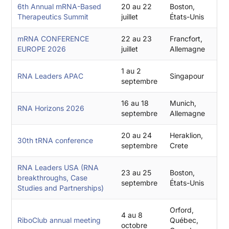
6th Annual mRNA-Based
20 au 22
Boston,
Therapeutics Summit
juillet
États-Unis
mRNA CONFERENCE
22 au 23
Francfort,
EUROPE 2026
juillet
Allemagne
1 au 2
RNA Leaders APAC
Singapour
septembre
16 au 18
Munich,
RNA Horizons 2026
septembre
Allemagne
20 au 24
Heraklion,
30th tRNA conference
septembre
Crete
RNA Leaders USA (RNA
23 au 25
Boston,
breakthroughs, Case
septembre
États-Unis
Studies and Partnerships)
Orford,
4 au 8
RiboClub annual meeting
Québec,
octobre