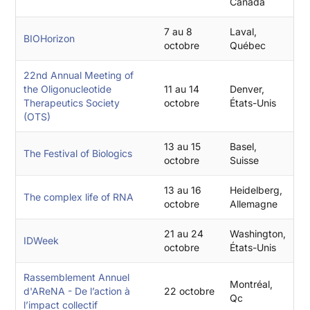
Canada
7 au 8
Laval,
BIOHorizon
octobre
Québec
22nd Annual Meeting of
the Oligonucleotide
11 au 14
Denver,
Therapeutics Society
octobre
États-Unis
(OTS)
13 au 15
Basel,
The Festival of Biologics
octobre
Suisse
13 au 16
Heidelberg,
The complex life of RNA
octobre
Allemagne
21 au 24
Washington,
IDWeek
octobre
États-Unis
Rassemblement Annuel
Montréal,
d'AReNA - De l’action à
22 octobre
Qc
l’impact collectif