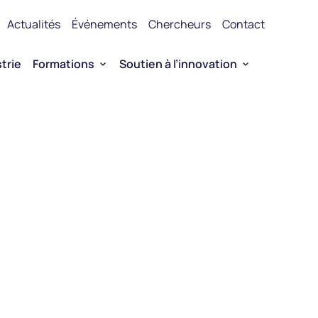
Actualités
Événements
Chercheurs
Contact
trie
Formations
Soutien à l’innovation
Formations en bioproduction
Valorisation de la recherche
ces du Québec
Formation en entrepreneuriat
Financement
Financement Innovation en entrepri
Entrepreneuriat
Opportunités de collaboration
Portefolio de technologies ARN