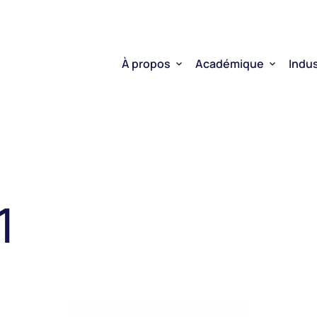
À propos
Académique
Indus
Qui nous sommes
Chercheurs
L’ARN thérapeutique
Plateformes de servi
Portrait de la filière
D2R | de l’ADN à l’ARN
Projet Mobilisateur ARN
Rayonnement
Valorisation
Entrepreneuriat
Financement CELLULE
1
Plateformes de services
L’École-Usine