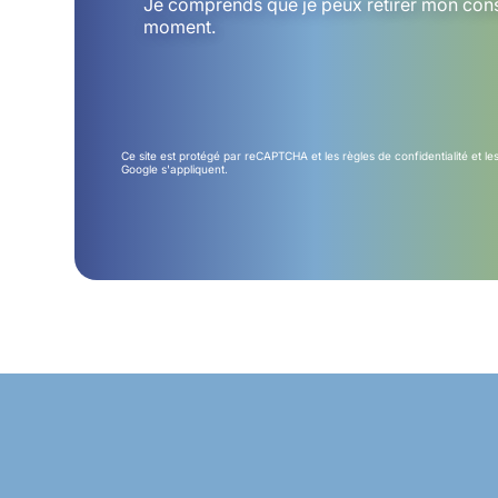
Je comprends que je peux retirer mon con
moment.
Ce site est protégé par reCAPTCHA et les
règles de confidentialité
et le
Google s'appliquent.