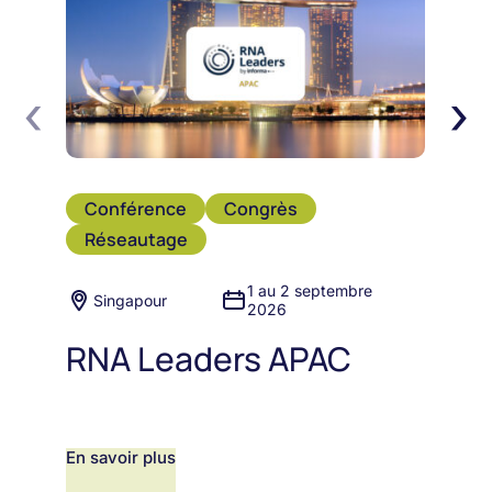
‹
›
Conférence
Congrès
Réseautage
1 au 2 septembre
Singapour
2026
RNA Leaders APAC
En savoir plus