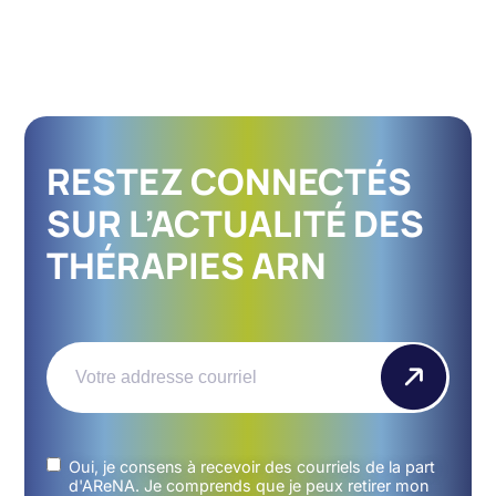
RESTEZ CONNECTÉS
SUR L’ACTUALITÉ DES
THÉRAPIES ARN
Email
(Nécessaire)
Untitled
(Nécessaire)
Oui, je consens à recevoir des courriels de la part
d'AReNA. Je comprends que je peux retirer mon