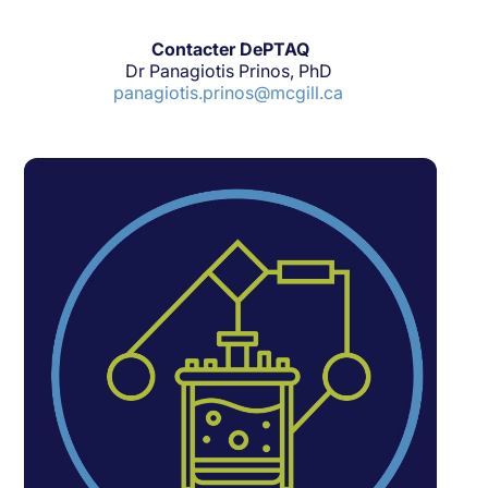
Contacter DePTAQ
Dr Panagiotis Prinos, PhD
panagiotis.prinos@mcgill.ca